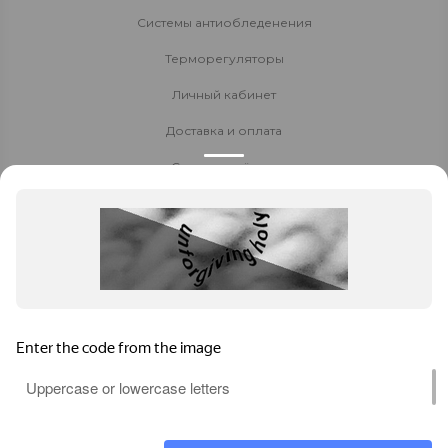
Системы антиобледенения
Терморегуляторы
Личный кабинет
Доставка и оплата
Стать партнёром
Политика конфиденциальности
Контакты
8 800 700-80-40
+7 914 522 60 90
8-924-270-55-00
Заказать звонок
Чита
,