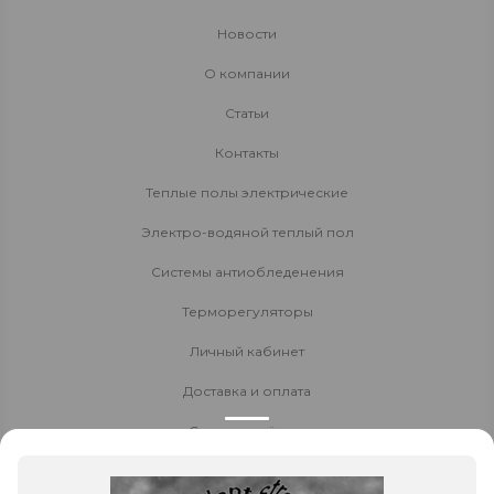
Новости
О компании
Статьи
Контакты
Теплые полы электрические
Электро-водяной теплый пол
Системы антиобледенения
Терморегуляторы
Личный кабинет
Доставка и оплата
Стать партнёром
Политика конфиденциальности