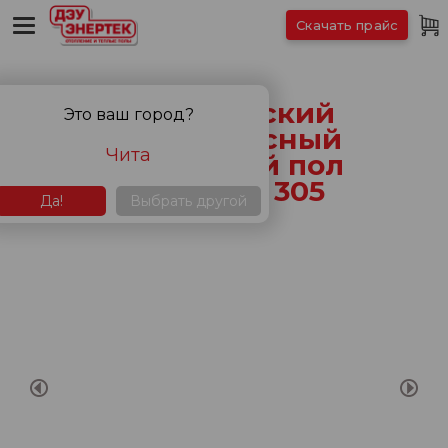
Скачать прайс
Классический
Это ваш город?
инфракрасный
Чита
пленочный пол
ЭНЕРПИЯ 305
Да!
Выбрать другой