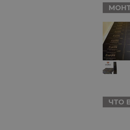
МОНТ
ЧТО 