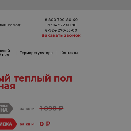
8 800 700-80-40
ваш город:
+7 914 522 60 90
8-924-270-55-00
Заказать звонок
невой
|
|
Терморегуляторы
Контакты
й пол
ый теплый пол
ная
1 898 ₽
за кв.м
0 ₽
за кв.м