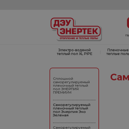
г
Электро-водяной
Пленочные
|
теплый пол XL PIPE
теплые пол
Сам
Сплошной
саморегулируемый
пленочный теплый
пол ЭНЕРПИЯ
ПРЕМИУМ
Саморегулируемый
пленочный теплый
пол Энерпия Эко
Зеленая
Саморегулируемый