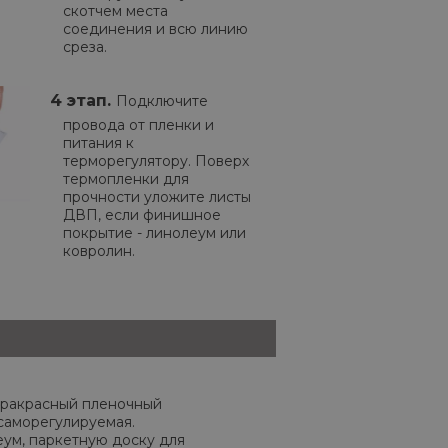
скотчем места
соединения и всю линию
среза.
4 этап.
Подключите
провода от пленки и
питания к
терморегулятору. Поверх
термопленки для
прочности уложите листы
ДВП, если финишное
покрытие - линолеум или
ковролин.
ракрасный пленочный
саморегулируемая.
еум, паркетную доску для