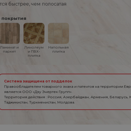
тся быстрее, чем полосатая
 покрытия
Ламинат и
Линолеум
Напольная
паркет
и ПВХ-
плитка
плитка
Система защищена от подделок
Правообладателем товарного знака и патентов на территории Ев
является ООО «Дэу Энертек Групп».
Территория действия : Россия, Азербайджан, Армения, Беларусь, К
Таджикистан, Туркменистан, Молдова.