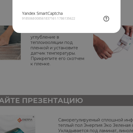
подложку для теплого
пола. Отрежьте пленку
нужной длины.
3 этап.
Сделайте
углубление в
теплоизоляции под
пленкой и установите
датчик температуры.
Прикрепите его скотчем
к пленке.
АЙТЕ ПРЕЗЕНТАЦИЮ
Саморегулируемый сплошной инф
теплый пол Энерпия Эко Зеленая 
Укладывается под ламинат, линол