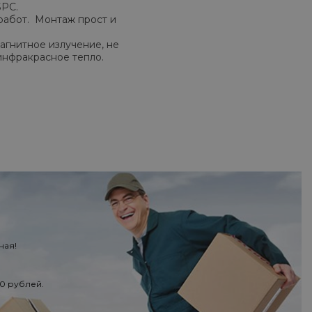
SPC.
работ. Монтаж прост и
агнитное излучение, не
инфракрасное тепло.
ная!
50 рублей.