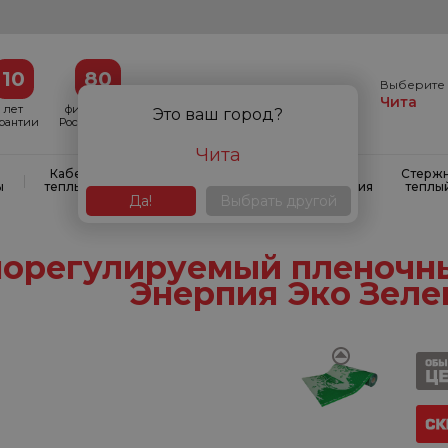
10
80
Выберите 
Чита
лет
филиалов в
Это ваш город?
арантии
России и СНГ
Чита
Кабельные
Кабельные
Системы
Стерж
|
|
|
ы
теплые полы
маты
антиобледенения
теплы
Да!
Выбрать другой
орегулируемый пленочн
Энерпия Эко Зеле