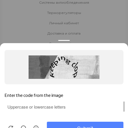
Системы антиобледенения
Терморегуляторы
Личный кабинет
Доставка и оплата
Стать партнёром
Политика конфиденциальности
Контакты
8 800 700-80-40
+7 914 522 60 90
8-924-270-55-00
Заказать звонок
Чита
,