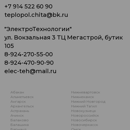
+7 914 522 60 90
teplopol.chita@bk.ru
"ЭлектроТехнологии"
ул. Вокзальная 3 ТЦ Мегастрой, бутик
105
8-924-270-55-00
8-924-470-90-90
elec-teh@mail.ru
Абакан
Нижневартовск
Альметьевск
Нижнекамск
Ангарск
Нижний Новгород
Архангельск
Нижний Тагил
Астрахань
Новокузнецк
Ачинск
Новороссийск
Балаково
Новосибирск
Балашиха
Новочеркасск
Барнаул
Омск