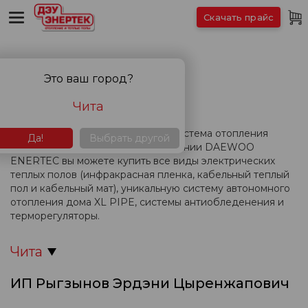
Скачать прайс
КОНТАКТЫ
Это ваш город?
Чита
Вас интересует теплый пол или система отопления
Да!
Выбрать другой
дома? В представительстве компании DAEWOO
ENERTEC вы можете купить все виды электрических
теплых полов (инфракрасная пленка, кабельный теплый
пол и кабельный мат), уникальную систему автономного
отопления дома XL PIPE, системы антиобледенения и
терморегуляторы.
Чита
ИП Рыгзынов Эрдэни Цыренжапович