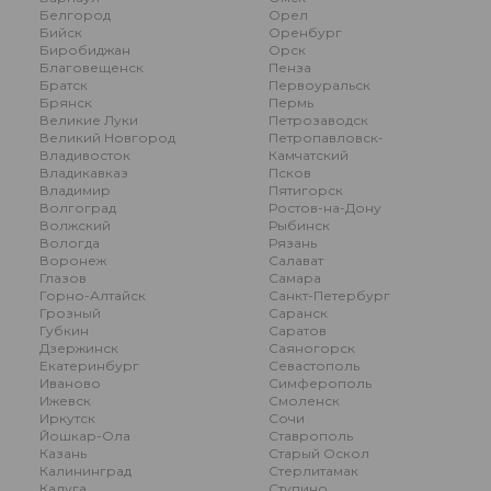
Белгород
Орел
Бийск
Оренбург
Биробиджан
Орск
Благовещенск
Пенза
Братск
Первоуральск
Брянск
Пермь
Великие Луки
Петрозаводск
Великий Новгород
Петропавловск-
Владивосток
Камчатский
Владикавказ
Псков
Владимир
Пятигорск
Волгоград
Ростов-на-Дону
Волжский
Рыбинск
Вологда
Рязань
Воронеж
Салават
Глазов
Самара
Горно-Алтайск
Санкт-Петербург
Грозный
Саранск
Губкин
Саратов
Дзержинск
Саяногорск
Екатеринбург
Севастополь
Иваново
Симферополь
Ижевск
Смоленск
Иркутск
Сочи
Йошкар-Ола
Ставрополь
Казань
Старый Оскол
Калининград
Стерлитамак
Калуга
Ступино