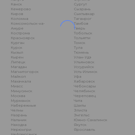
Канск
Сургут
Кемерово
Сызрань
Киров
Сыктывкар
Коломна
Таганрог
Комсомольск-на-
Тамбов
Амуре
Тверь
Кострома
Тобольск
Красноярск
Тольятти
Курган
Томск
Курск
Тула
Кызыл
Тюмень
Кырен
Улан-Удэ
Липецк
Ульяновск
Магадан
Уссурийск
Магнитогорск
Усть-Илимск
Майкоп
Уфа
Махачкала
Хабаровск
Миасс
Чебоксары
Минусинск
Челябинск
Москва
Череповец
Мурманск
Чита
Набережные
Шахты
Челны
Элиста
Назрань
Энгельс
Нальчик
Южно-Сахалинск
Находка
Якутск
Нерюнгри
Ярославль
Нефтеюганск