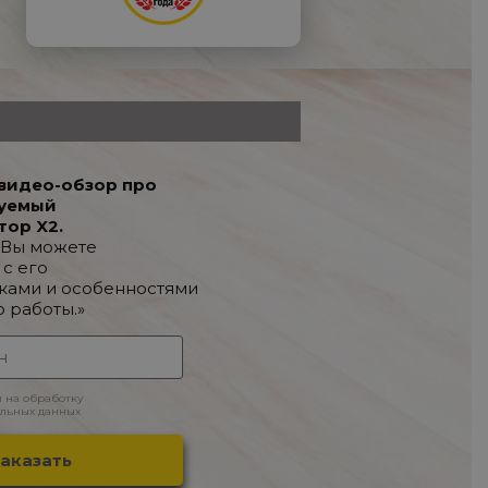
видео-обзор про
уемый
тор X2.
 Вы можете
 с его
ками и особенностями
о работы.»
н на обработку
льных данных