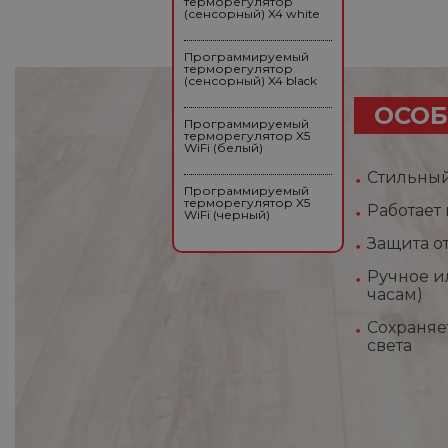
терморегулятор
(сенсорный) X4 white
Программируемый
терморегулятор
(сенсорный) X4 black
ОСОБ
Программируемый
терморегулятор X5
WiFi (белый)
Стильный
Программируемый
терморегулятор X5
Работает
WiFi (черный)
Защита о
Ручное и
часам)
Сохраняе
света