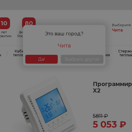
10
80
Выберите 
Чита
лет
филиалов в
Это ваш город?
арантии
России и СНГ
Чита
Кабельные
Кабельные
Системы
Стерж
|
|
|
ы
теплые полы
маты
антиобледенения
теплы
Да!
Выбрать другой
Программир
X2
5811 ₽
5 053
₽