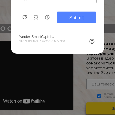
О О ТОВАРЕ
Посмотрите 
Программир
терморегуля
В этом видео
ознакомиться
характеристи
настройки ег
согласе
персона