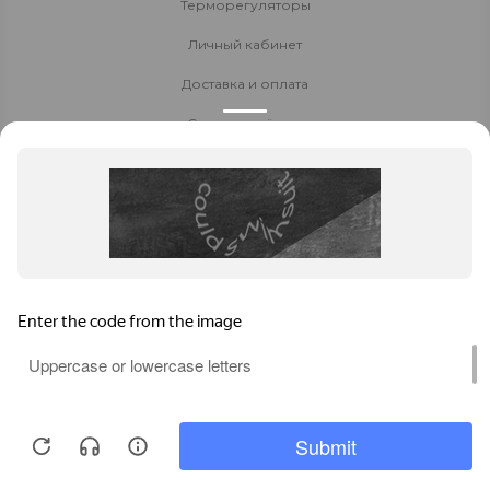
Терморегуляторы
Личный кабинет
Доставка и оплата
Стать партнёром
Политика конфиденциальности
Контакты
8 800 700-80-40
+7 914 522 60 90
8-924-270-55-00
Заказать звонок
Чита
,