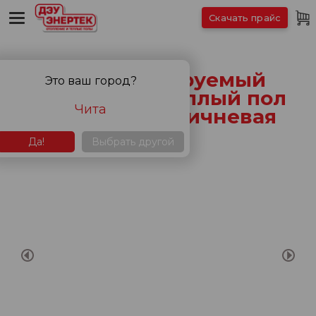
Скачать прайс
Саморегулируемый
Это ваш город?
пленочный теплый пол
Чита
ЭНЕРПИЯ Коричневая
Да!
Выбрать другой